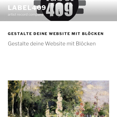
Zum
LABEL409
Inhalt
artist record company
springen
GESTALTE DEINE WEBSITE MIT BLÖCKEN
Gestalte deine Website mit Blöcken